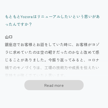
もともとYozoraはリニューアルしたいという思いがあ
ったんですか？
山口
銀座店でお客様とお話をしていた時に、お客様がヨゾ
ラに求めていたのは空の軽さだったのかなと改めて感
じることがありました。今振り返ってみると、コロナ
禍でのモノづくりは、工場の技術力や成長を伝えたい
気持ちが強くでていたと思います。
もう少しお客様と生産者の真ん中に立って「本当に快
Read more
適に仕事に行けるか？」「快適にシュシュッとバッグ
の形を変えられるか？」というところに、もう一回し
っかり向き合おうと思ったんです。