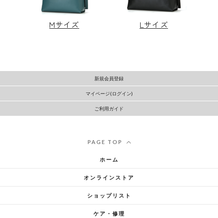
すか？
Mサイズ
Lサイズ
山口
最初のヨゾラをつくろうと思ったきっかけは、地下鉄
で2WAYバッグを持った人が、大変そうに肩がけからバ
ックパックの形に切り替えているのを見かけたことで
新規会員登録
した。「これは解決せねば！」と思ったんです。
マイページ(ログイン)
その時開発した、シュシュっと切り替わる2WAY構造は
ご利用ガイド
今でも引き継いでいて、何度考えてもあれ以上は本当
にないなと思えます。
PAGE TOP
ホーム
オンラインストア
ショップリスト
ケア・修理