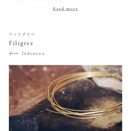
す。金は、K18とK14を使用しています。
※金同士を接着している部分の金は、
リング本体よりも純度の低いものにな
ります。
フィリグリー
Filigree
Indonesia